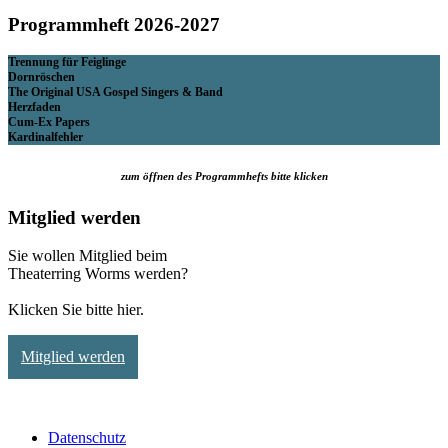
Programmheft 2026-2027
Trennung für Feiglinge
Dornröschen
The Original USA Gospel Singers & Band
Herzfaden
Cum-Ex Papers
Kardinalfehler
zum öffnen des Programmhefts bitte klicken
Mitglied werden
Sie wollen Mitglied beim
Theaterring Worms werden?
Klicken Sie bitte hier.
Mitglied werden
Datenschutz