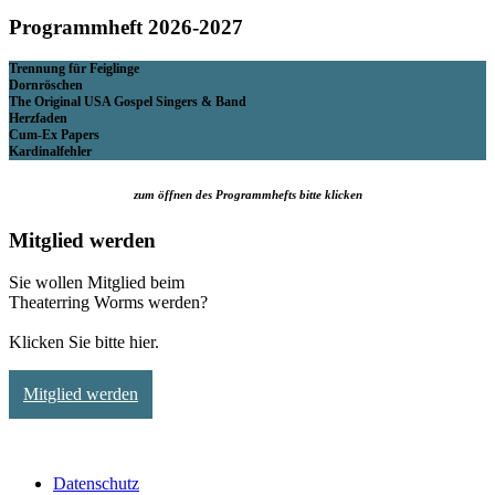
Programmheft 2026-2027
Trennung für Feiglinge
Dornröschen
The Original USA Gospel Singers & Band
Herzfaden
Cum-Ex Papers
Kardinalfehler
zum öffnen des Programmhefts bitte klicken
Mitglied werden
Sie wollen Mitglied beim
Theaterring Worms werden?
Klicken Sie bitte hier.
Mitglied werden
Datenschutz