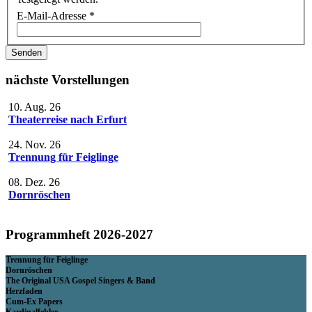
E-Mail-Adresse
*
Senden
nächste Vorstellungen
10. Aug. 26
Theaterreise nach Erfurt
24. Nov. 26
Trennung für Feiglinge
08. Dez. 26
Dornröschen
Programmheft 2026-2027
Trennung für Feiglinge
Dornröschen
The Original USA Gospel Singers & Band
Herzfaden
Cum-Ex Papers