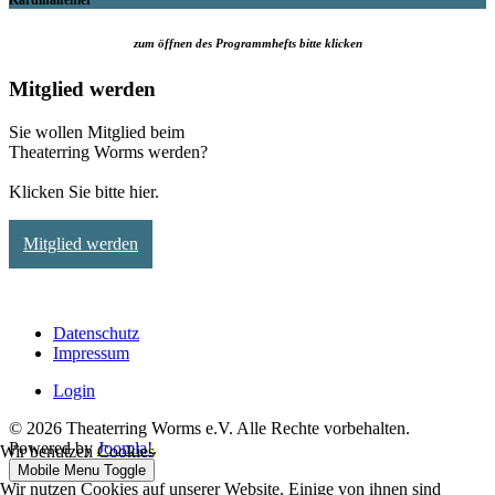
Kardinalfehler
zum öffnen des Programmhefts bitte klicken
Mitglied werden
Sie wollen Mitglied beim
Theaterring Worms werden?
Klicken Sie bitte hier.
Mitglied werden
Datenschutz
Impressum
Login
© 2026 Theaterring Worms e.V. Alle Rechte vorbehalten.
Powered by
Joomla!
.
Wir benutzen Cookies
Mobile Menu Toggle
Wir nutzen Cookies auf unserer Website. Einige von ihnen sind