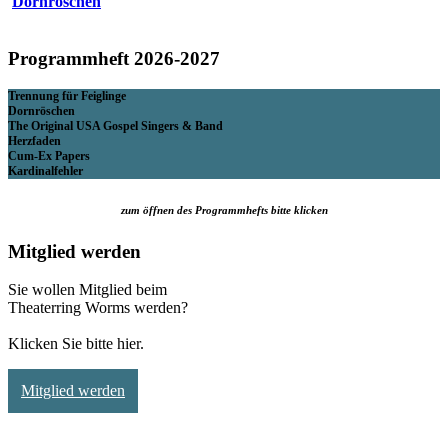
Dornröschen
Programmheft 2026-2027
Trennung für Feiglinge
Dornröschen
The Original USA Gospel Singers & Band
Herzfaden
Cum-Ex Papers
Kardinalfehler
zum öffnen des Programmhefts bitte klicken
Mitglied werden
Sie wollen Mitglied beim
Theaterring Worms werden?
Klicken Sie bitte hier.
Mitglied werden