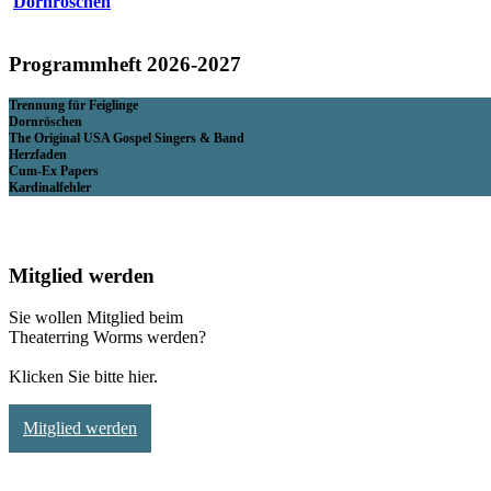
Dornröschen
Programmheft 2026-2027
Trennung für Feiglinge
Dornröschen
The Original USA Gospel Singers & Band
Herzfaden
Cum-Ex Papers
Kardinalfehler
Mitglied werden
Sie wollen Mitglied beim
Theaterring Worms werden?
Klicken Sie bitte hier.
Mitglied werden