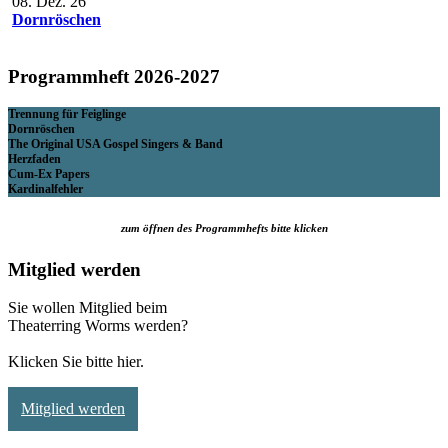
08. Dez. 26
Dornröschen
Programmheft 2026-2027
Trennung für Feiglinge
Dornröschen
The Original USA Gospel Singers & Band
Herzfaden
Cum-Ex Papers
Kardinalfehler
zum öffnen des Programmhefts bitte klicken
Mitglied werden
Sie wollen Mitglied beim
Theaterring Worms werden?
Klicken Sie bitte hier.
Mitglied werden