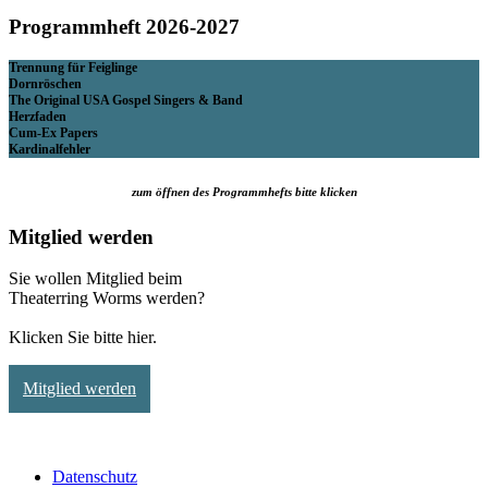
Programmheft 2026-2027
Trennung für Feiglinge
Dornröschen
The Original USA Gospel Singers & Band
Herzfaden
Cum-Ex Papers
Kardinalfehler
zum öffnen des Programmhefts bitte klicken
Mitglied werden
Sie wollen Mitglied beim
Theaterring Worms werden?
Klicken Sie bitte hier.
Mitglied werden
Datenschutz