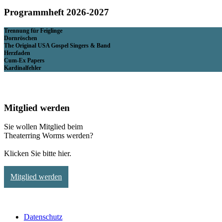
Programmheft 2026-2027
Trennung für Feiglinge
Dornröschen
The Original USA Gospel Singers & Band
Herzfaden
Cum-Ex Papers
Kardinalfehler
Mitglied werden
Sie wollen Mitglied beim
Theaterring Worms werden?
Klicken Sie bitte hier.
Mitglied werden
Datenschutz