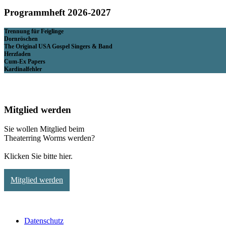
Programmheft 2026-2027
Trennung für Feiglinge
Dornröschen
The Original USA Gospel Singers & Band
Herzfaden
Cum-Ex Papers
Kardinalfehler
Mitglied werden
Sie wollen Mitglied beim
Theaterring Worms werden?
Klicken Sie bitte hier.
Mitglied werden
Datenschutz