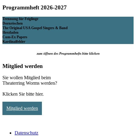
Programmheft 2026-2027
Trennung für Feiglinge
Dornröschen
The Original USA Gospel Singers & Band
Herzfaden
Cum-Ex Papers
Kardinalfehler
zum öffnen des Programmhefts bitte klicken
Mitglied werden
Sie wollen Mitglied beim
Theaterring Worms werden?
Klicken Sie bitte hier.
Mitglied werden
Datenschutz