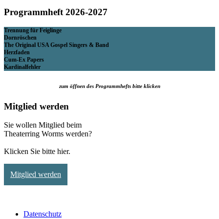
Programmheft 2026-2027
Trennung für Feiglinge
Dornröschen
The Original USA Gospel Singers & Band
Herzfaden
Cum-Ex Papers
Kardinalfehler
zum öffnen des Programmhefts bitte klicken
Mitglied werden
Sie wollen Mitglied beim
Theaterring Worms werden?
Klicken Sie bitte hier.
Mitglied werden
Datenschutz