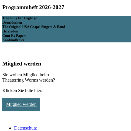
Programmheft 2026-2027
Trennung für Feiglinge
Dornröschen
The Original USA Gospel Singers & Band
Herzfaden
Cum-Ex Papers
Kardinalfehler
Mitglied werden
Sie wollen Mitglied beim
Theaterring Worms werden?
Klicken Sie bitte hier.
Mitglied werden
Datenschutz