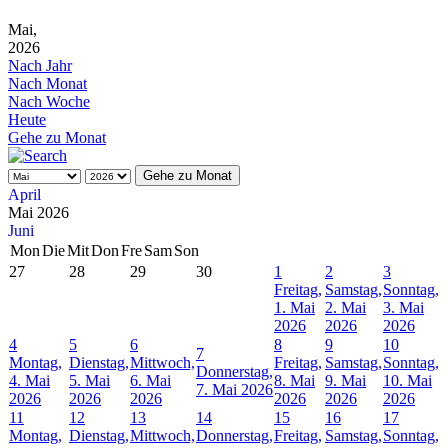
Mai,
2026
Nach Jahr
Nach Monat
Nach Woche
Heute
Gehe zu Monat
Gehe zu Monat
April
Mai 2026
Juni
Mon
Die
Mit
Don
Fre
Sam
Son
27
28
29
30
1
2
3
Freitag,
Samstag,
Sonntag,
1. Mai
2. Mai
3. Mai
2026
2026
2026
4
5
6
8
9
10
7
Montag,
Dienstag,
Mittwoch,
Freitag,
Samstag,
Sonntag,
Donnerstag,
4. Mai
5. Mai
6. Mai
8. Mai
9. Mai
10. Mai
7. Mai 2026
2026
2026
2026
2026
2026
2026
11
12
13
14
15
16
17
Montag,
Dienstag,
Mittwoch,
Donnerstag,
Freitag,
Samstag,
Sonntag,