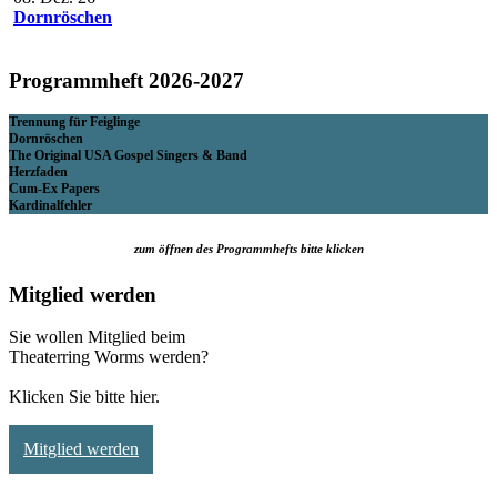
Dornröschen
Programmheft 2026-2027
Trennung für Feiglinge
Dornröschen
The Original USA Gospel Singers & Band
Herzfaden
Cum-Ex Papers
Kardinalfehler
zum öffnen des Programmhefts bitte klicken
Mitglied werden
Sie wollen Mitglied beim
Theaterring Worms werden?
Klicken Sie bitte hier.
Mitglied werden